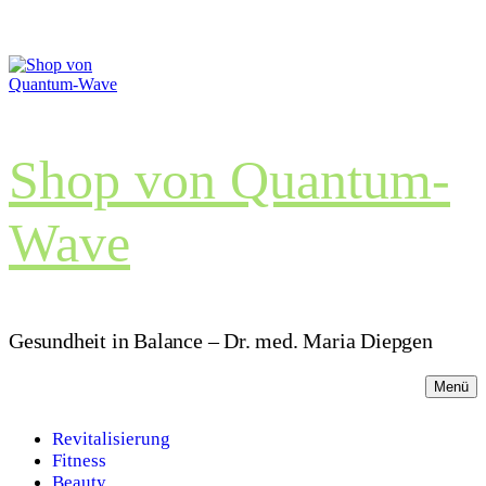
Zum
Menü
Schließen
Inhalt
springen
Shop von Quantum-
Wave
Gesundheit in Balance – Dr. med. Maria Diepgen
Menü
Revitalisierung
Fitness
Beauty